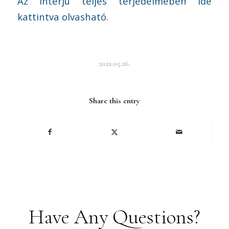
Az interjú teljes terjedelmében ide
kattintva olvasható.
2021.05.26.
Share this entry
Have Any Questions?