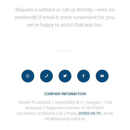
Request a callback or call us directly—even on
weekends! If email is more convenient for you,
we’re happy to assist that way too.
COMPANY INFORMATION
Semper ProdestLtd. | Szentmihályi út 11., Hungary - 1144
Budapest, | Registration number: 01-09-370341
Tax number: 27983410-2-42 | Phone:
20/932-69-79
| Email:
info@semperprodest.hu