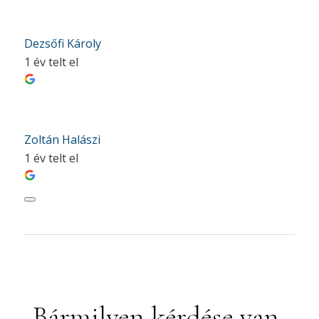
Dezsőfi Károly
1 év telt el
Zoltán Halászi
1 év telt el
Bármilyen kérdése van,