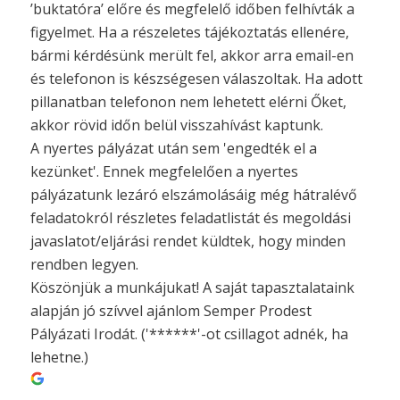
’buktatóra’ előre és megfelelő időben felhívták a
figyelmet. Ha a részeletes tájékoztatás ellenére,
bármi kérdésünk merült fel, akkor arra email-en
és telefonon is készségesen válaszoltak. Ha adott
pillanatban telefonon nem lehetett elérni Őket,
akkor rövid időn belül visszahívást kaptunk.
A nyertes pályázat után sem 'engedték el a
kezünket'. Ennek megfelelően a nyertes
pályázatunk lezáró elszámolásáig még hátralévő
feladatokról részletes feladatlistát és megoldási
javaslatot/eljárási rendet küldtek, hogy minden
rendben legyen.
Köszönjük a munkájukat! A saját tapasztalataink
alapján jó szívvel ajánlom Semper Prodest
Pályázati Irodát. ('******'-ot csillagot adnék, ha
lehetne.)