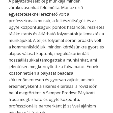
A pályázatkezelő cég munkája minden
várakozásunkat felülmúlta. Már az első
egyeztetéseknél érezhető volt a
professzionalizmusuk, a felkészültségük és az
ügyfélközpontúságuk: pontos határidők, részletes
tájékoztatás és átlátható folyamatok jellemezték a
munkájukat. A teljes folyamat során proaktív volt
a kommunikációjuk, minden kérdésünkre gyors és
alapos választ kaptunk, megoldásorientált
hozzáállásukkal támogatták a munkánkat, ami
jelentősen megkönnyítette a folyamatot. Ennek
köszönhetően a pályázat beadása
zökkenőmentesen és gyorsan zajlott, aminek
eredményeként a sikeres elbírálás is rövid időn
belül megtörtént. A Semper Prodest Pályázati
Iroda megbízható és ügyfélközpontú,
professzionális partnerként jó szívvel ajánlom
minden pályázónak.