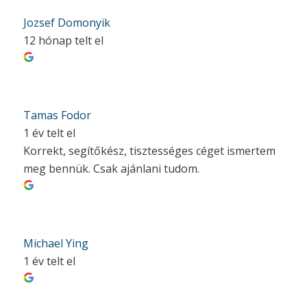
Jozsef Domonyik
12 hónap telt el
Tamas Fodor
1 év telt el
Korrekt, segítőkész, tisztességes céget ismertem
meg bennük. Csak ajánlani tudom.
Michael Ying
1 év telt el