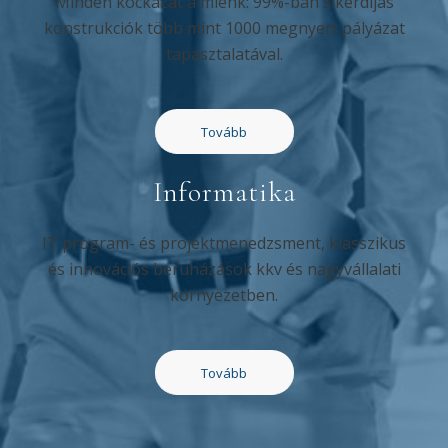
Minden kockázat a miénk: 99%-ban sikerdíjas
konstrukciók több mint 1000 megnyert pályázat
tapasztalatával.
Tovább
Informatika
IT program- és projektmenedzsment, klasszikus
és innovációs beruházások kkv és nagyvállalati
környezetben.
Tovább