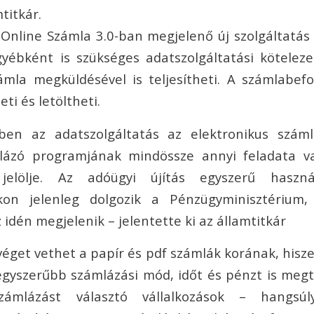
titkár.
Online Számla 3.0-ban megjelenő új szolgáltatás
gyébként is szükséges adatszolgáltatási köteleze
ámla megküldésével is teljesítheti. A számlabe
ti és letöltheti.
en az adatszolgáltatás az elektronikus szám
mlázó programjának mindössze annyi feladata v
 jelölje. Az adóügyi újítás egyszerű használ
okon jelenleg dolgozik a Pénzügyminisztérium,
idén megjelenik – jelentette ki az államtitkár
 véget vethet a papír és pdf számlák korának, hisz
egyszerűbb számlázási mód, időt és pénzt is meg
számlázást választó vállalkozások – hangsúl