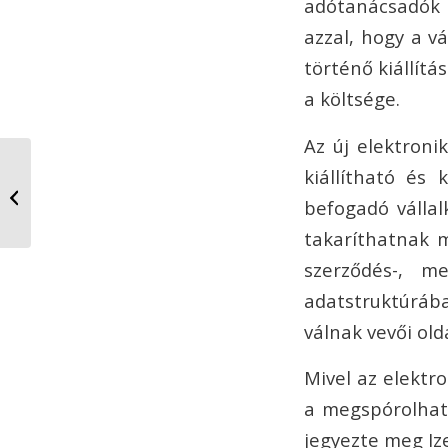
adótanácsadók 
azzal, hogy a v
történő kiállít
a költsége.
Az új elektroni
Lezárult az elektromos
kiállítható és
kerékpár pályázat
befogadó válla
első szakasza
takaríthatnak 
szerződés-, me
adatstruktúráb
válnak vevői old
Mivel az elektr
a megspórolhat
jegyezte meg Iz