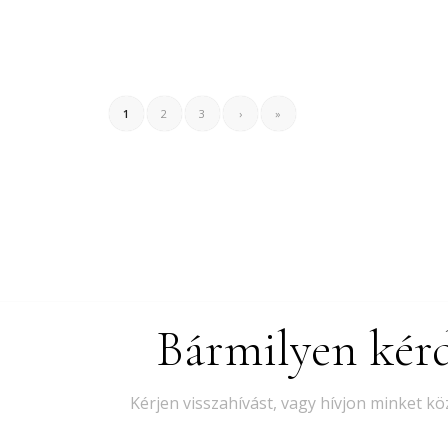
1
2
3
›
»
Bármilyen kérd
Kérjen visszahívást, vagy hívjon minket k