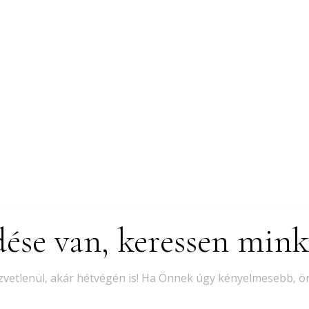
ése van, keressen min
özvetlenül, akár hétvégén is! Ha Önnek úgy kényelmesebb, ö