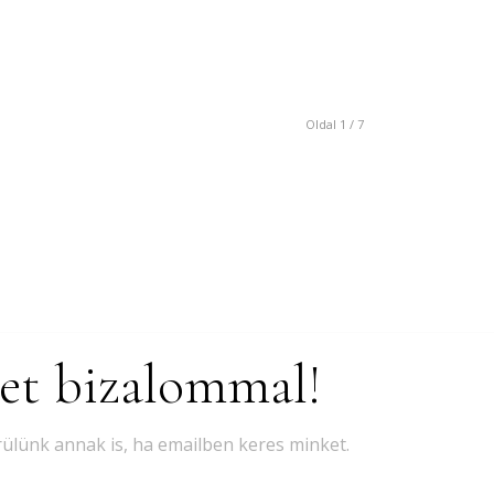
Oldal 1 / 7
ket bizalommal!
rülünk annak is, ha emailben keres minket.